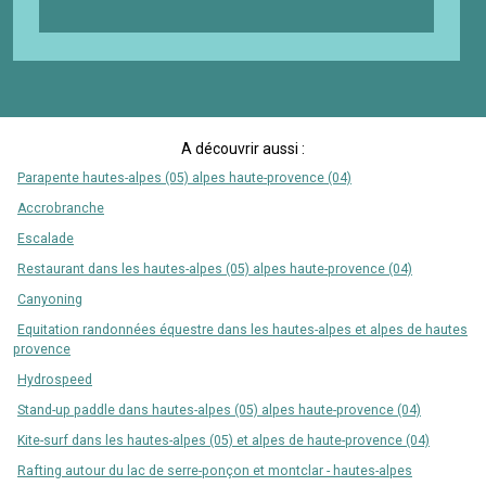
A découvrir aussi :
Parapente hautes-alpes (05) alpes haute-provence (04)
Accrobranche
Escalade
Restaurant dans les hautes-alpes (05) alpes haute-provence (04)
Canyoning
Equitation randonnées équestre dans les hautes-alpes et alpes de hautes
provence
Hydrospeed
Stand-up paddle dans hautes-alpes (05) alpes haute-provence (04)
Kite-surf dans les hautes-alpes (05) et alpes de haute-provence (04)
Rafting autour du lac de serre-ponçon et montclar - hautes-alpes