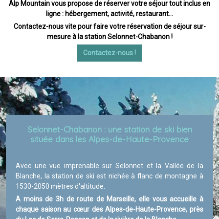
Alp Mountain vous propose de réserver votre séjour tout inclus en
ligne : hébergement, activité, restaurant…
Contactez-nous vite pour faire votre réservation de séjour sur-
mesure à la station Selonnet-Chabanon !
Contactez-nous !
Selonnet-Chabanon : une station de ski bien
située dans les Alpes-de-Haute-Provence
Avec une vue imprenable sur Selonnet et la Vallée de la
Blanche, la station de ski est nichée à flanc de montagne à
1530-2050 mètres d'altitude.
A moins de 3h de route de Marseille, elle vous accueille à
chaque saison au cœur des Alpes-de-Haute-Provence, près