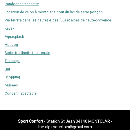
Randonnee pedestre
Location de vélos à montclar autour du lac de serre ponçon
Via ferrata dans les hautes-alpes (05) et alpes de haute-provence
Kayak
Aquasplash
Hot dog
Sortie trottinette tout terrain
Telesiege
Bar
Shopping
Musees
Concert | spectacle
Sport Confort
- Station St Jean 04140 MONTCLAR -
the.alp.mountain@gmail.com