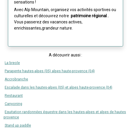
sensations !
Avec Alp Mountain, organisez vos activités sportives ou
culturelles et découvrez notre
patrimoine régional
.
Vous passerez des vacances actives,
enrichissantes,grandeur nature.
A découvrir aussi :
La breole
Parapente hautes-alpes (05) alpes haute-provence (04)
Accrobranche
Escalade dans les hautes-alpes (05) et alpes haute-provence (04)
Restaurant
Canyoning
Equitation randonnées équestre dans les hautes-alpes et alpes de hautes
provence
Stand up paddle