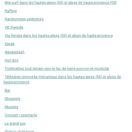
Kite-surf dans les hautes-alpes (05) et alpes de haute-provence (04)
Rafting
Randonnées pédestres
Vtt freeride
Via ferrata dans les hautes-alpes (05) et alpes de haute-provence
Kayak
Aquasplash
Hot dog
Trottinettes tout terrain vers le lac de serre ponçon et montclar
Télésiège remontée mécanique dans les hautes-alpes (05) et alpes de
haute-provence
Bar
Shopping
Musees
Concert | spectacle
Le grand puy
Station chabanon