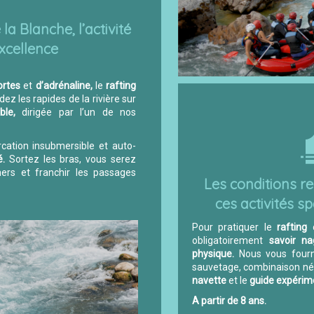
la Blanche, l’activité
xcellence
ortes
et
d’adrénaline,
le
rafting
ez les rapides de la rivière sur
le,
dirigée par l’un de nos
ation insubmersible et auto-
é.
Sortez les bras, vous serez
ers et franchir les passages
Les conditions r
ces activités s
Pour pratiquer le
rafting
obligatoirement
savoir na
physique.
Nous vous fourn
sauvetage, combinaison né
navette
et le
guide expérim
A partir de 8 ans.