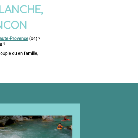
BLANCHE,
ONCON
aute-Provence
(04) ?
es
?
ouple ou en famille,