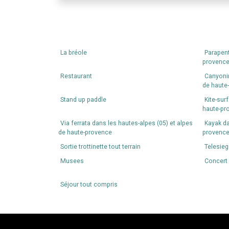
La bréole
Parapent
provence
Restaurant
Canyonin
de haute
Stand up paddle
Kite-sur
haute-pr
Via ferrata dans les hautes-alpes (05) et alpes
Kayak da
de haute-provence
provence
Sortie trottinette tout terrain
Telesieg
Musees
Concert 
Séjour tout compris