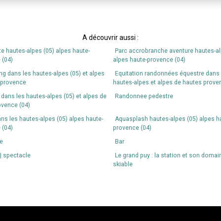
A découvrir aussi :
e hautes-alpes (05) alpes haute-
Parc accrobranche aventure hautes-al
 (04)
alpes haute-provence (04)
g dans les hautes-alpes (05) et alpes
Equitation randonnées équestre dans 
-provence
hautes-alpes et alpes de hautes prove
f dans les hautes-alpes (05) et alpes de
Randonnee pedestre
ovence (04)
ns les hautes-alpes (05) alpes haute-
Aquasplash hautes-alpes (05) alpes h
 (04)
provence (04)
e
Bar
| spectacle
Le grand puy : la station et son domai
skiable