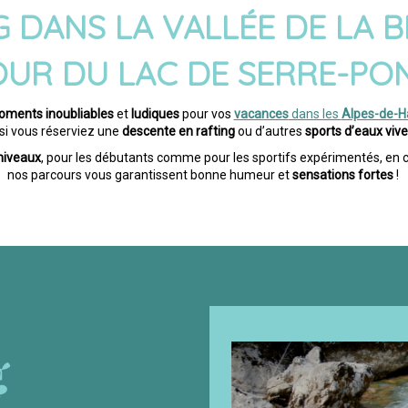
G
DANS LA VALLÉE DE LA 
OUR DU
LAC DE SERRE-P
ments inoubliables
et
ludiques
pour vos
vacances
dans les
Alpes-de-H
 si vous réserviez une
descente en rafting
ou d’autres
sports d’eaux viv
niveaux
, pour les débutants comme pour les sportifs expérimentés, en c
nos parcours vous garantissent bonne humeur et
sensations fortes
!