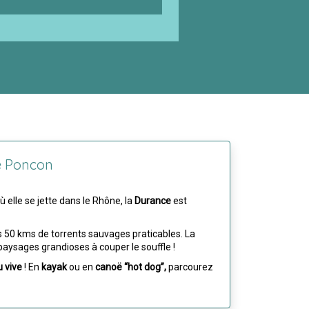
re Poncon
 elle se jette dans le Rhône, la
Durance
est
s 50 kms de torrents sauvages praticables. La
 paysages grandioses à couper le souffle !
u vive
! En
kayak
ou en
canoë “hot dog”,
parcourez