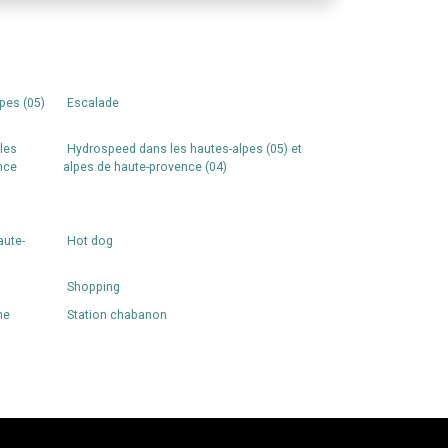
pes (05)
Escalade
les
Hydrospeed dans les hautes-alpes (05) et
nce
alpes de haute-provence (04)
aute-
Hot dog
Shopping
ne
Station chabanon