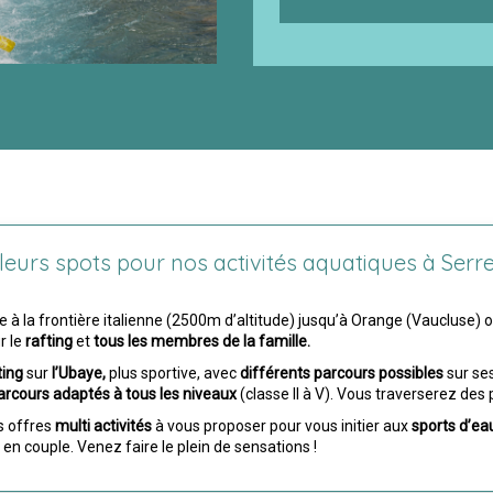
leurs spots pour nos activités aquatiques à Ser
 la frontière italienne (2500m d’altitude) jusqu’à Orange (Vaucluse) où
r le
rafting
et
tous les membres de la famille.
ting
sur
l’Ubaye,
plus sportive, avec
différents parcours possibles
sur se
arcours adaptés
à tous les niveaux
(classe II à V). Vous traverserez des
s offres
multi activités
à vous proposer pour vous initier aux
sports d’ea
 en couple. Venez faire le plein de sensations !