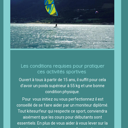
Les conditions requises pour pratiquer
ces activités sportives
Ouvert à tous à partir de 15 ans, il suffit pour cela
d’avoir un poids supérieur à 55 kg et une bonne
condition physique.
Pour vous initiez ou vous perfectionnez il est
conseillé de se faire aider par un moniteur diplômé.
Tout kitesurfeur qui respecte ce sport, conviendra
aisément que les cours pour débutants sont
essentiels. En plus de vous aider à vous lever sur la