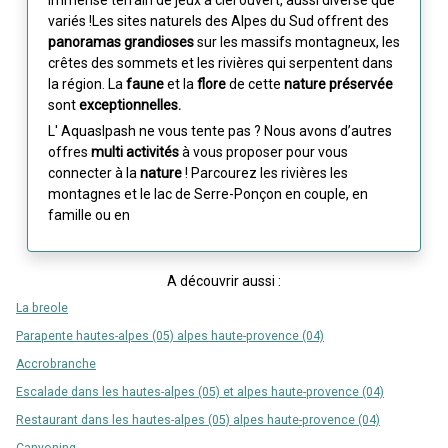
immense terrain de jeux à ciel ouvert, aussi diverse que
variés !Les sites naturels des Alpes du Sud offrent des
panoramas grandioses
sur les massifs montagneux, les
crêtes des sommets et les rivières qui serpentent dans
la région. La
faune
et la
flore
de cette
nature préservée
sont
exceptionnelles.
L' Aquaslpash ne vous tente pas ? Nous avons d’autres
offres
multi activités
à vous proposer pour vous
connecter à la
nature
! Parcourez les rivières les
montagnes et le lac de Serre-Ponçon en couple, en
famille ou en
A découvrir aussi :
La breole
Parapente hautes-alpes (05) alpes haute-provence (04)
Accrobranche
Escalade dans les hautes-alpes (05) et alpes haute-provence (04)
Restaurant dans les hautes-alpes (05) alpes haute-provence (04)