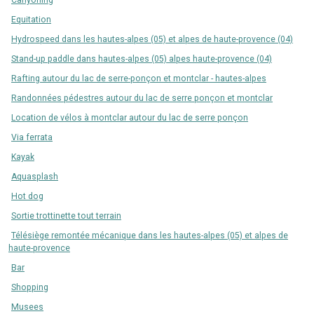
Canyoning
Equitation
Hydrospeed dans les hautes-alpes (05) et alpes de haute-provence (04)
Stand-up paddle dans hautes-alpes (05) alpes haute-provence (04)
Rafting autour du lac de serre-ponçon et montclar - hautes-alpes
Randonnées pédestres autour du lac de serre ponçon et montclar
Location de vélos à montclar autour du lac de serre ponçon
Via ferrata
Kayak
Aquasplash
Hot dog
Sortie trottinette tout terrain
Télésiège remontée mécanique dans les hautes-alpes (05) et alpes de
haute-provence
Bar
Shopping
Musees