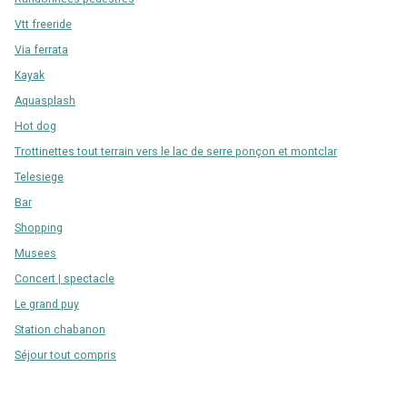
Vtt freeride
Via ferrata
Kayak
Aquasplash
Hot dog
Trottinettes tout terrain vers le lac de serre ponçon et montclar
Telesiege
Bar
Shopping
Musees
Concert | spectacle
Le grand puy
Station chabanon
Séjour tout compris