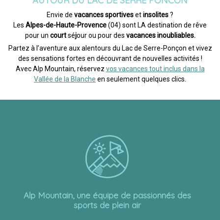
AUTOUR DU LAC DE SERRE PONCON
Envie de
vacances sportives
et
insolites
?
Les
Alpes-de-Haute-Provence
(04) sont LA destination de rêve
pour un
court
sé
j
our ou pour des
vacances inoubliables.
Partez à l’aventure aux alentours du Lac de Serre-Ponçon et vivez
des sensations fortes en découvrant de nouvelles activités !
Avec Alp Mountain, réservez
vos vacances tout inclus dans la
Vallée de la Blanche
en seulement quelques clics.
Alp Mountain, une équipe de passionnés des
sports de plein air