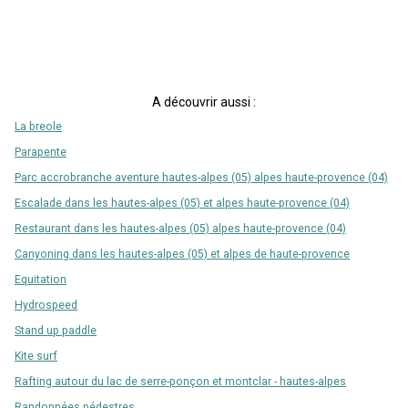
A découvrir aussi :
La breole
Parapente
Parc accrobranche aventure hautes-alpes (05) alpes haute-provence (04)
Escalade dans les hautes-alpes (05) et alpes haute-provence (04)
Restaurant dans les hautes-alpes (05) alpes haute-provence (04)
Canyoning dans les hautes-alpes (05) et alpes de haute-provence
Equitation
Hydrospeed
Stand up paddle
Kite surf
Rafting autour du lac de serre-ponçon et montclar - hautes-alpes
Randonnées pédestres