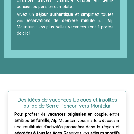
chambre d’hôtes, chambre d’hôtel en demi-
pension ou pension complète…
Vivez un
séjour authentique
et simplifiez toutes
vos
réservations de dernière minute
par Alp
Mountain : vos plus belles vacances sont à portée
de clic !
Des idées de vacances ludiques et insolites
au lac de Serre Poncon vers Montclar
Pour profiter de
vacances originales en couple,
entre
amis
ou
en famille,
Alp Mountain vous invite à découvrir
une
multitude d’activités proposées
dans la région et
adaptées
à tous les âges.
Réservez vos
séjours sportifs