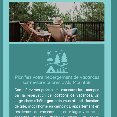
Planifiez votre hébergement de vacances
sur mesure auprès d’Alp Mountain
Complétez vos prochaines
vacances tout compris
par la réservation de
locations de vacances.
Un
large choix
d’hébergements
vous attend : location
de gîte, mobil home en campings, appartement en
résidences de vacances ou en villages vacances,