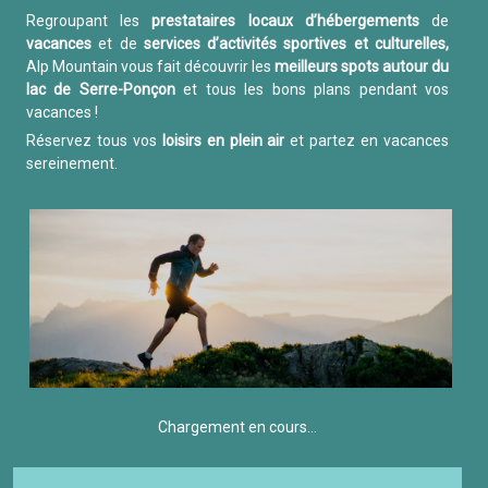
Regroupant les
prestataires locaux d’hébergements
de
vacances
et de
services d’activités sportives et culturelles,
Alp Mountain vous fait découvrir les
meilleurs spots autour du
lac de Serre-Ponçon
et tous les bons plans pendant vos
vacances !
Réservez tous vos
loisirs en plein air
et partez en vacances
sereinement.
Chargement en cours...